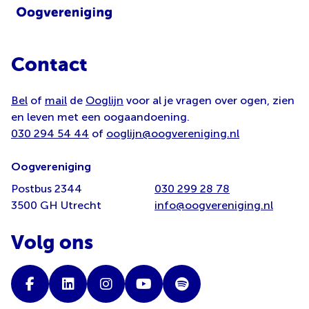
Contact
Bel
of
mail
de
Ooglijn
voor al je vragen over ogen, zien
en leven met een oogaandoening.
030 294 54 44
of
ooglijn@oogvereniging.nl
Oogvereniging
Postbus 2344
030 299 28 78
3500 GH Utrecht
info@oogvereniging.nl
Volg ons