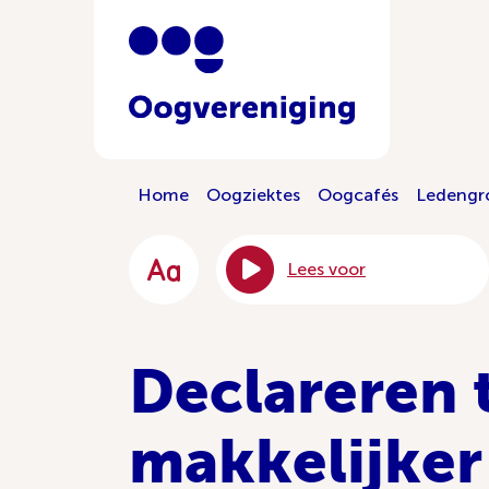
Home
Oogziektes
Oogcafés
Ledengr
Lees voor
Declareren 
makkelijker