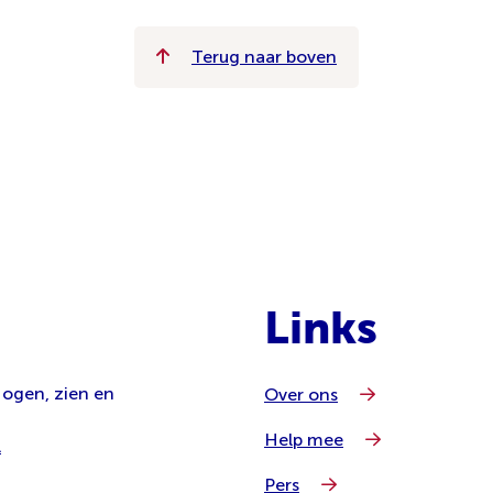
Terug naar boven
Links
 ogen, zien en
Over ons
Help mee
l
Pers