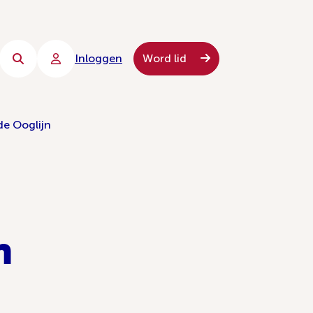
Inloggen
Word lid
de Ooglijn
n