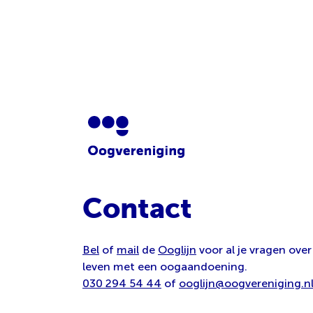
Contact
Bel
of
mail
de
Ooglijn
voor al je vragen over
leven met een oogaandoening.
030 294 54 44
of
ooglijn@oogvereniging.n