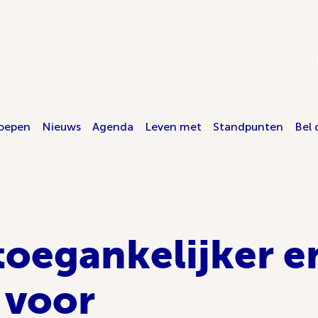
oepen
Nieuws
Agenda
Leven met
Standpunten
Bel 
toegankelijker e
 voor