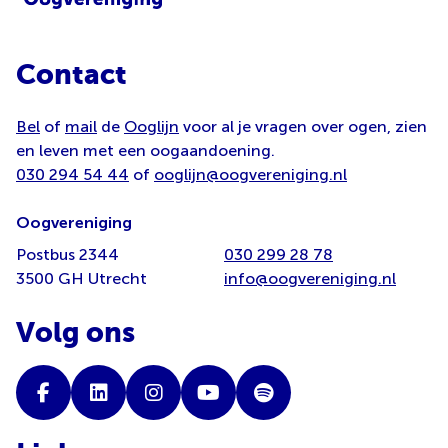
Contact
Bel
of
mail
de
Ooglijn
voor al je vragen over ogen, zien
en leven met een oogaandoening.
030 294 54 44
of
ooglijn@oogvereniging.nl
Oogvereniging
Postbus 2344
030 299 28 78
3500 GH Utrecht
info@oogvereniging.nl
Volg ons