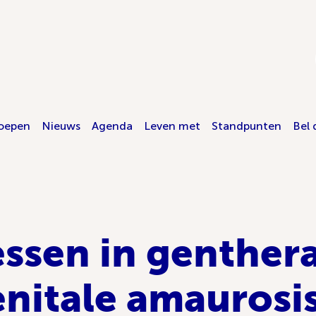
oepen
Nieuws
Agenda
Leven met
Standpunten
Bel 
ssen in genthera
nitale amaurosi