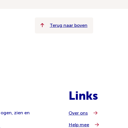
Terug naar boven
Links
 ogen, zien en
Over ons
Help mee
l