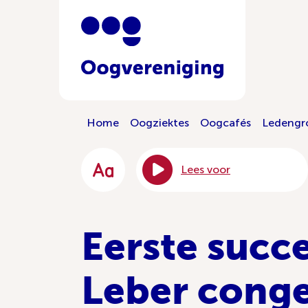
Home
Oogziektes
Oogcafés
Ledengr
Lees voor
Eerste succe
Leber conge