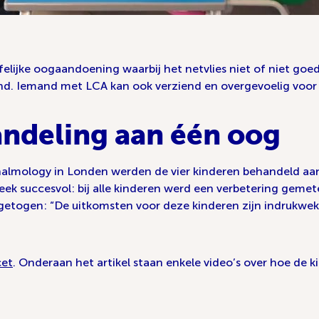
rfelijke oogaandoening waarbij het netvlies niet of niet go
nd. Iemand met LCA kan ook verziend en overgevoelig voor l
andeling aan één oog
halmology in Londen werden de vier kinderen behandeld aan
ek succesvol: bij alle kinderen werd een verbetering gemete
opgetogen: “De uitkomsten voor deze kinderen zijn indrukwe
cet
. Onderaan het artikel staan enkele video’s over hoe de 