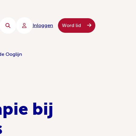
Inloggen
Word lid
de Ooglijn
pie bij
s