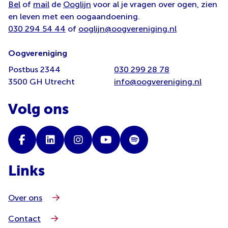
Bel
of
mail
de
Ooglijn
voor al je vragen over ogen, zien
en leven met een oogaandoening.
030 294 54 44
of
ooglijn@oogvereniging.nl
Oogvereniging
Postbus 2344
030 299 28 78
3500 GH Utrecht
info@oogvereniging.nl
Volg ons
Links
Over ons
Contact