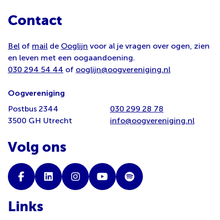
Contact
Bel
of
mail
de
Ooglijn
voor al je vragen over ogen, zien
en leven met een oogaandoening.
030 294 54 44
of
ooglijn@oogvereniging.nl
Oogvereniging
Postbus 2344
030 299 28 78
3500 GH Utrecht
info@oogvereniging.nl
Volg ons
Links