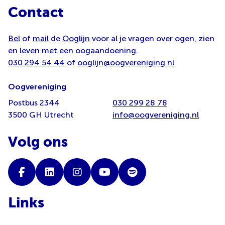
Contact
Bel
of
mail
de
Ooglijn
voor al je vragen over ogen, zien
en leven met een oogaandoening.
030 294 54 44
of
ooglijn@oogvereniging.nl
Oogvereniging
Postbus 2344
030 299 28 78
3500 GH Utrecht
info@oogvereniging.nl
Volg ons
Links