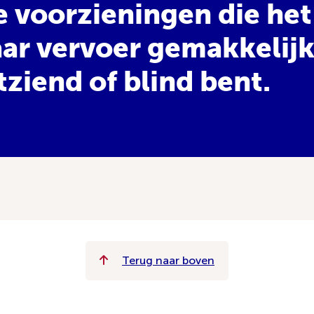
e voorzieningen die het
ar vervoer gemakkelij
htziend of blind bent.
Terug naar boven