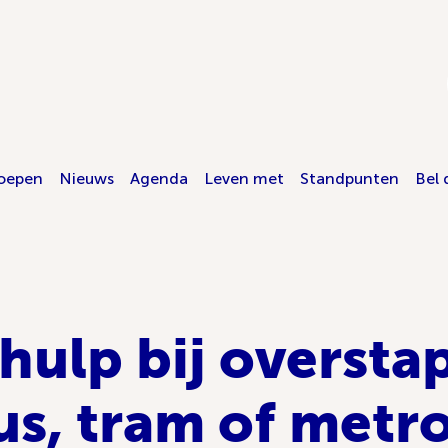
oepen
Nieuws
Agenda
Leven met
Standpunten
Bel 
 hulp bij overst
us, tram of metr