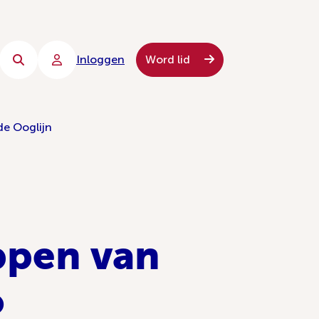
Inloggen
Word lid
de Ooglijn
appen van
o