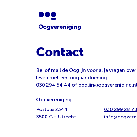
Contact
Bel
of
mail
de
Ooglijn
voor al je vragen over
leven met een oogaandoening.
030 294 54 44
of
ooglijn@oogvereniging.n
Oogvereniging
Postbus 2344
030 299 28 7
3500 GH Utrecht
info@oogveren