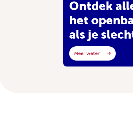
Ontdek all
het openba
als je slec
Meer weten