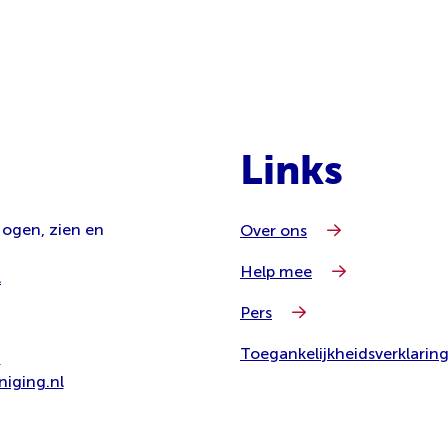
Links
 ogen, zien en
Over ons
Help mee
l
Pers
Toegankelijkheidsverklarin
8
iging.nl