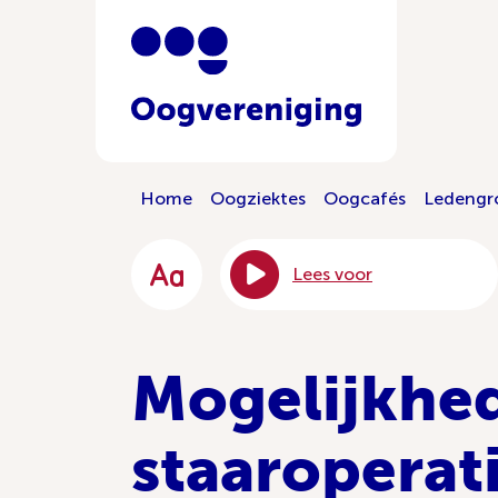
Home
Oogziektes
Oogcafés
Ledengr
Lees voor
Mogelijkhed
staaroperat