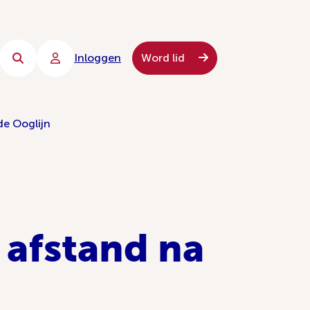
Inloggen
Word lid
de Ooglijn
 afstand na