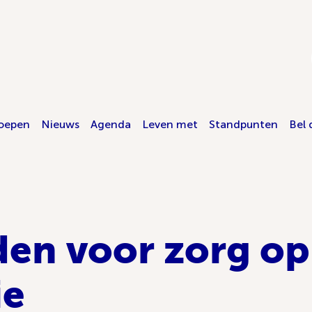
oepen
Nieuws
Agenda
Leven met
Standpunten
Bel 
en voor zorg op
ie