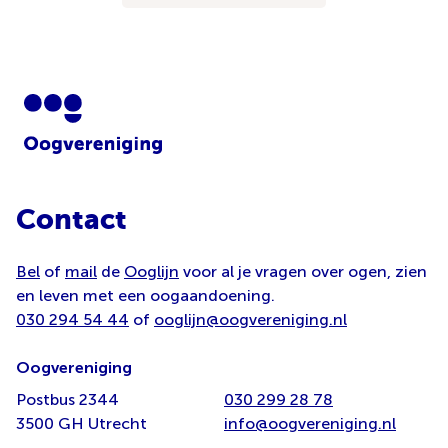
Contact
Bel
of
mail
de
Ooglijn
voor al je vragen over ogen, zien
en leven met een oogaandoening.
030 294 54 44
of
ooglijn@oogvereniging.nl
Oogvereniging
Postbus 2344
030 299 28 78
3500 GH Utrecht
info@oogvereniging.nl