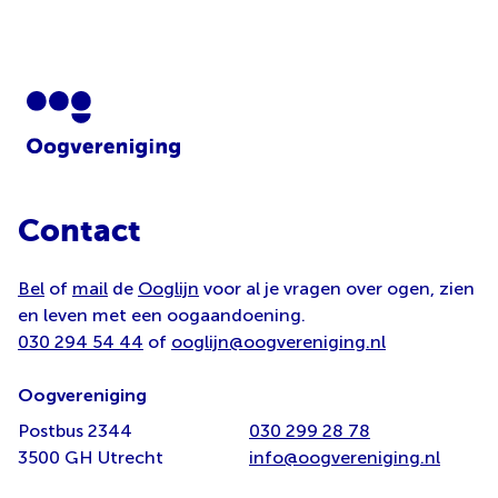
Contact
Bel
of
mail
de
Ooglijn
voor al je vragen over ogen, zien
en leven met een oogaandoening.
030 294 54 44
of
ooglijn@oogvereniging.nl
Oogvereniging
Postbus 2344
030 299 28 78
3500 GH Utrecht
info@oogvereniging.nl