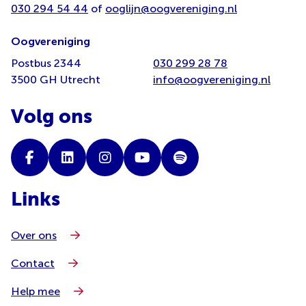
030 294 54 44
of
ooglijn@oogvereniging.nl
Oogvereniging
Postbus 2344
030 299 28 78
3500 GH Utrecht
info@oogvereniging.nl
Volg ons
Links
Over ons
Contact
Help mee