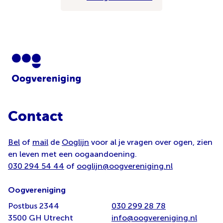
Contact
Bel
of
mail
de
Ooglijn
voor al je vragen over ogen, zien
en leven met een oogaandoening.
030 294 54 44
of
ooglijn@oogvereniging.nl
Oogvereniging
Postbus 2344
030 299 28 78
3500 GH Utrecht
info@oogvereniging.nl