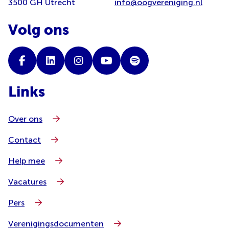
3500 GH Utrecht
info@oogvereniging.nl
Volg ons
Links
Over ons
Contact
Help mee
Vacatures
Pers
Verenigingsdocumenten