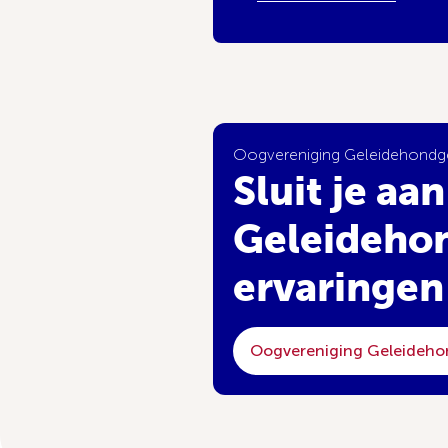
Oogvereniging Geleidehondge
Sluit je aa
Geleidehon
ervaringen
Oogvereniging Geleideho