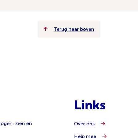
Terug naar boven
Links
 ogen, zien en
Over ons
Help mee