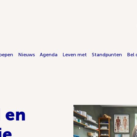
oepen
Nieuws
Agenda
Leven met
Standpunten
Bel 
 en
je