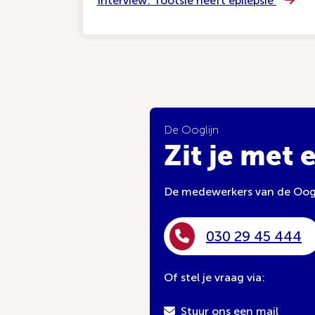
Interview: Tootsie heeft epilepsie
De Ooglijn
Zit je met 
De medewerkers van de Oogli
030 29 45 444
Of stel je vraag via:
Stuur ons een mail