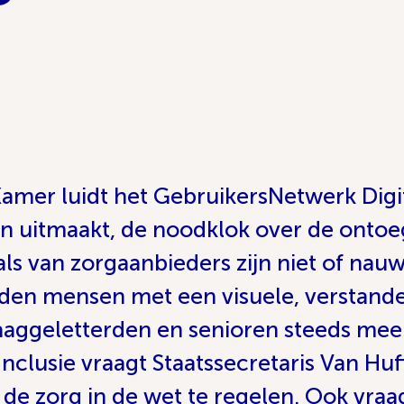
amer luidt het GebruikersNetwerk Digit
 uitmaakt, de noodklok over de ontoega
ls van zorgaanbieders zijn niet of nauw
rden mensen met een visuele, verstande
aaggeletterden en senioren steeds meer
nclusie vraagt Staatssecretaris Van Hu
n de zorg in de wet te regelen. Ook vra