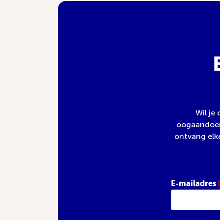
Wil je
oogaandoeni
ontvang elk
E-mailadres