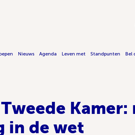
oepen
Nieuws
Agenda
Leven met
Standpunten
Bel 
 Tweede Kamer: 
g in de wet