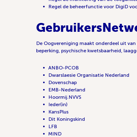
Regel de beheerfunctie voor DigiD voo
GebruikersNetwer
De Oogvereniging maakt onderdeel uit van 
beperking, psychische kwetsbaarheid, laag
ANBO-PCOB
Dwarslaesie Organisatie Nederland
Dovenschap
EMB-Nederland
Hoormij.NVVS
Ieder(in)
KansPlus
Dit Koningskind
LFB
MIND