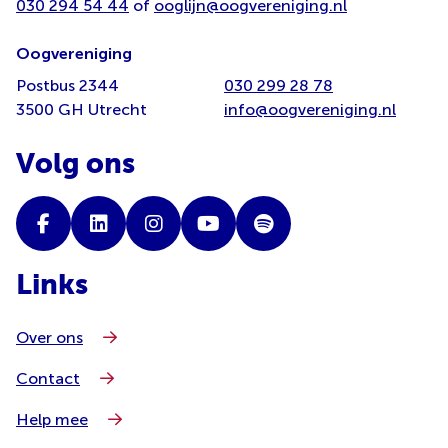
030 294 54 44
of
ooglijn@oogvereniging.nl
Oogvereniging
Postbus 2344
030 299 28 78
3500 GH Utrecht
info@oogvereniging.nl
Volg ons
Links
Over ons
Contact
Help mee