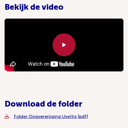
Bekijk de video
Download de folder
Folder Oogvereniging Uveïtis [pdf]