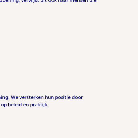
doening, verwijst dit ook naar mensen die
ng. We versterken hun positie door
p beleid en praktijk.