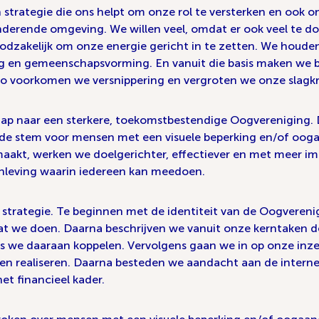
 strategie die ons helpt om onze rol te versterken en ook 
derende omgeving. We willen veel, omdat er ook veel te doe
odzakelijk om onze energie gericht in te zetten. We houde
g en gemeenschapsvorming. En vanuit die basis maken we 
o voorkomen we versnippering en vergroten we onze slagkr
tap naar een sterkere, toekomstbestendige Oogvereniging. D
de stem voor mensen met een visuele beperking en/of oogaa
maakt, werken we doelgerichter, effectiever en met meer imp
leving waarin iedereen kan meedoen.
 strategie. Te beginnen met de identiteit van de Oogverenig
wat we doen. Daarna beschrijven we vanuit onze kerntaken 
ies we daaraan koppelen. Vervolgens gaan we in op onze inz
illen realiseren. Daarna besteden we aandacht aan de intern
het financieel kader.