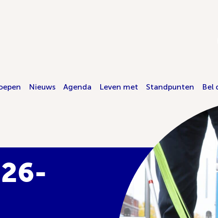
oepen
Nieuws
Agenda
Leven met
Standpunten
Bel 
026-