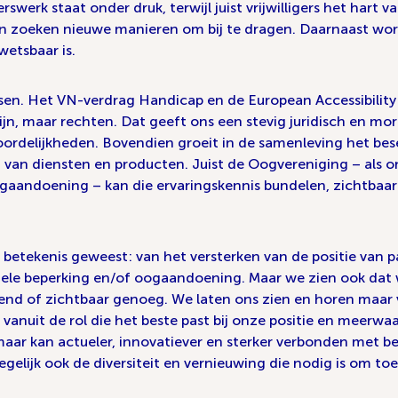
erswerk staat onder druk, terwijl juist vrijwilligers het har
n zoeken nieuwe manieren om bij te dragen. Daarnaast wo
wetsbaar is.
en. Het VN-verdrag Handicap en de European Accessibility 
zijn, maar rechten. Dat geeft ons een stevig juridisch en 
oordelijkheden. Bovendien groeit in de samenleving het bes
 van diensten en producten. Juist de Oogvereniging – als o
gaandoening – kan die ervaringskennis bundelen, zichtbaar
 betekenis geweest: van het versterken van de positie van 
ele beperking en/of oogaandoening. Maar we zien ook dat w
nd of zichtbaar genoeg. We laten ons zien en horen maar va
ijd vanuit de rol die het beste past bij onze positie en meer
maar kan actueler, innovatiever en sterker verbonden met
egelijk ook de diversiteit en vernieuwing die nodig is om to