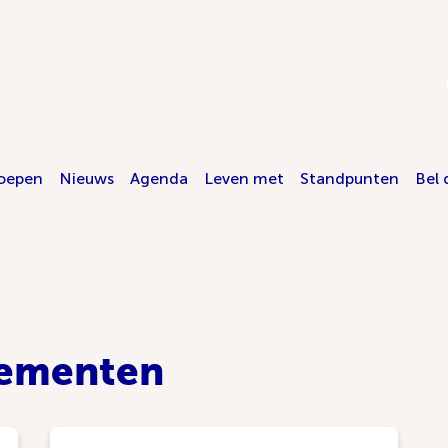
oepen
Nieuws
Agenda
Leven met
Standpunten
Bel 
nementen