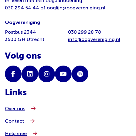
en leven met een oogaandoening.
030 294 54 44
of
ooglijn@oogvereniging.nl
Oogvereniging
Postbus 2344
030 299 28 78
3500 GH Utrecht
info@oogvereniging.nl
Volg ons
Links
Over ons
Contact
Help mee