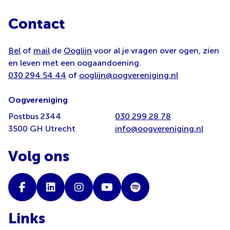
Contact
Bel
of
mail
de
Ooglijn
voor al je vragen over ogen, zien
en leven met een oogaandoening.
030 294 54 44
of
ooglijn@oogvereniging.nl
Oogvereniging
Postbus 2344
030 299 28 78
3500 GH Utrecht
info@oogvereniging.nl
Volg ons
Links