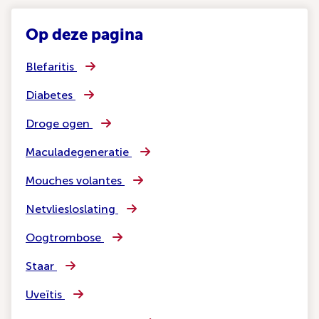
Op deze pagina
Blefaritis
Diabetes
Droge ogen
Maculadegeneratie
Mouches volantes
Netvliesloslating
Oogtrombose
Staar
Uveïtis